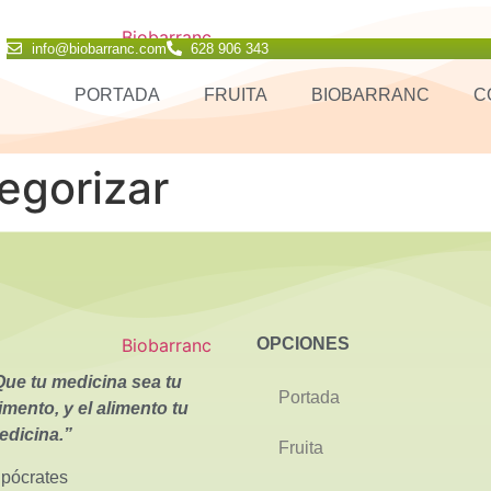
info@biobarranc.com
628 906 343
PORTADA
FRUITA
BIOBARRANC
C
egorizar
OPCIONES
Que tu medicina sea tu
Portada
imento, y el alimento tu
edicina.”
Fruita
pócrates