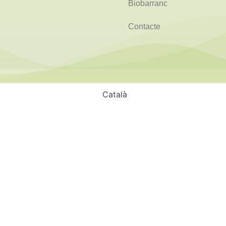
Biobarranc
Contacte
Català