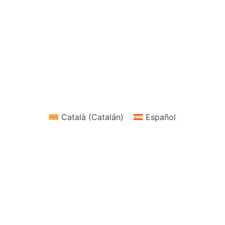
Català
(
Catalán
)
Español